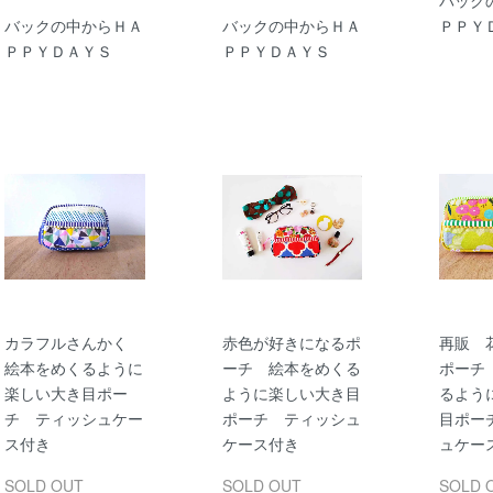
バックの中からＨＡ
バックの中からＨＡ
ＰＰＹ
ＰＰＹＤＡＹＳ
ＰＰＹＤＡＹＳ
カラフルさんかく
赤色が好きになるポ
再販 
絵本をめくるように
ーチ 絵本をめくる
ポーチ
楽しい大き目ポー
ように楽しい大き目
るよう
チ ティッシュケー
ポーチ ティッシュ
目ポー
ス付き
ケース付き
ュケー
SOLD OUT
SOLD OUT
SOLD 