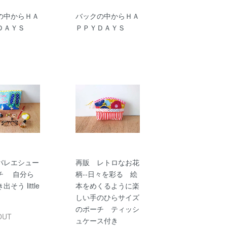
の中からＨＡ
バックの中からＨＡ
ＤＡＹＳ
ＰＰＹＤＡＹＳ
バレエシュー
再販 レトロなお花
チ 自分ら
柄--日々を彩る 絵
そう little
本をめくるように楽
しい手のひらサイズ
のポーチ ティッシ
OUT
ュケース付き