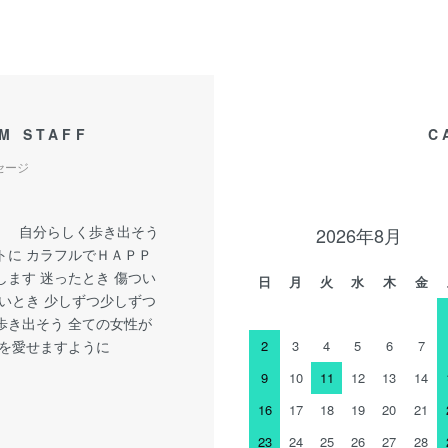
M STAFF
C
セージ
y little 自分らしく歩き出そう
2026年8月
トに カラフルでＨＡＰＰ
します 迷ったとき 傷つい
日
月
火
水
木
金
しいとき 少しずつ少しずつ
歩き出そう 全ての女性が
分を愛せますように
2
3
4
5
6
7
9
10
11
12
13
14
16
17
18
19
20
21
23
24
25
26
27
28