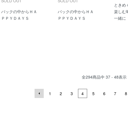
SOLD OUT
SOLD OUT
ときめ
バックの中からＨＡ
バックの中からＨＡ
楽しむ
ＰＰＹＤＡＹＳ
ＰＰＹＤＡＹＳ
一緒に
全
294
商品中
37 - 48
表示
1
2
3
4
5
6
7
8