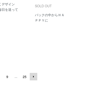
くデザイン
SOLD OUT
毎日を送って
バックの中からＨＡ
ＰＰＹに
...
9
25