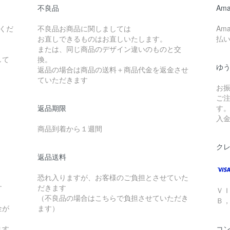
不良品
Ama
くだ
不良品お商品に関しましては
Am
お直しできるものはお直しいたします。
払
または、同じ商品のデザイン違いのものと交
して
換。
ゆ
返品の場合は商品の送料＋商品代金を返金させ
ていただきます
お
ご
返品期限
す
入
商品到着から１週間
ク
返品送料
恐れ入りますが、お客様のご負担とさせていた
す
だきます
Ｖ
（不良品の場合はこちらで負担させていただき
Ｂ
金が
ます）
ます
コ