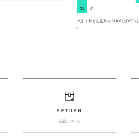
30
31
12月.１月とお正月の SHOPはOP
い
RETURN
返品について