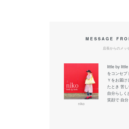
MESSAGE FRO
店長からのメッ
little b
をコンセプ
Ｙをお届け
たとき 苦
自分らしく
笑顔で 自
niko