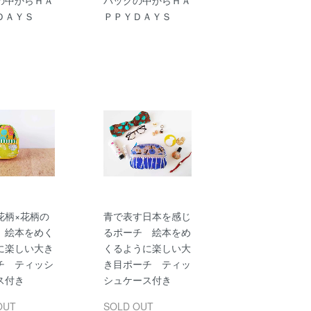
ＤＡＹＳ
ＰＰＹＤＡＹＳ
花柄×花柄の
青で表す日本を感じ
 絵本をめく
るポーチ 絵本をめ
に楽しい大き
くるように楽しい大
チ ティッシ
き目ポーチ ティッ
ス付き
シュケース付き
OUT
SOLD OUT