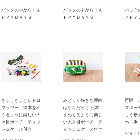
バックの中からＨＡ
バックの中からＨＡ
バック
ＰＰＹＤＡＹＳ
ＰＰＹＤＡＹＳ
ＰＰＹ
ちょうちょとレトロ
みどりが好きな理由
再販 
フラワー 絵本をめ
はなんだろう 絵本
ズポー
くるように楽しい大
をめくるように楽し
しく歩き出
き目ポーチ ティッ
い大き目ポーチ テ
by little
シュケース付き
ィッシュケース付き
SOLD 