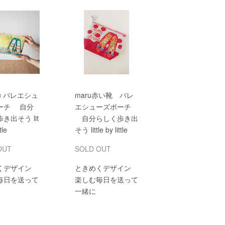
bu バレエシュ
maru赤い靴 バレ
ーチ 自分
エシューズポーチ
き出そう lit
自分らしく歩き出
tle
そう little by little
OUT
SOLD OUT
くデザイン
ときめくデザイン
毎日を送って
楽しむ毎日を送って
一緒に