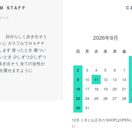
M STAFF
C
セージ
y little 自分らしく歩き出そう
2026年8月
トに カラフルでＨＡＰＰ
します 迷ったとき 傷つい
日
月
火
水
木
金
しいとき 少しずつ少しずつ
歩き出そう 全ての女性が
分を愛せますように
2
3
4
5
6
7
9
10
11
12
13
14
16
17
18
19
20
21
23
24
25
26
27
28
30
31
12月.１月とお正月の SHOPはOP
い