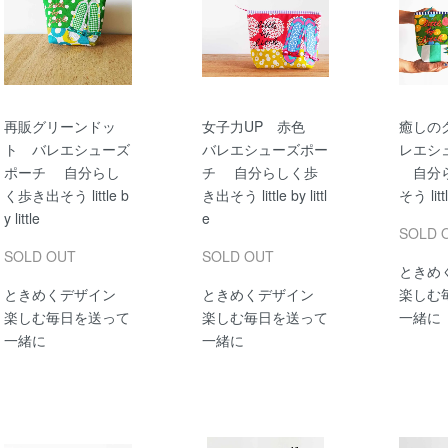
再販グリーンドッ
女子力UP 赤色
癒しの
ト バレエシューズ
バレエシューズポー
レエシ
ポーチ 自分らし
チ 自分らしく歩
自分ら
く歩き出そう little b
き出そう little by littl
そう littl
y little
e
SOLD 
SOLD OUT
SOLD OUT
ときめ
ときめくデザイン
ときめくデザイン
楽しむ
楽しむ毎日を送って
楽しむ毎日を送って
一緒に
一緒に
一緒に