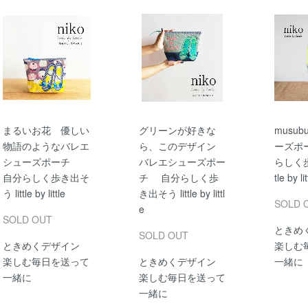
まるいお花 優しい
グリーンが好きな
musu
物語のようなバレエ
ら、このデザイン
ーズポ
シューズポーチ
バレエシューズポー
らしく歩
自分らしく歩き出そ
チ 自分らしく歩
tle by lit
う little by little
き出そう little by littl
SOLD 
e
SOLD OUT
ときめ
SOLD OUT
ときめくデザイン
楽しむ
楽しむ毎日を送って
ときめくデザイン
一緒に
一緒に
楽しむ毎日を送って
一緒に