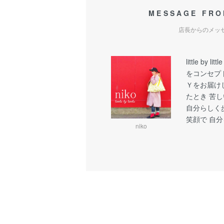
MESSAGE FRO
店長からのメッ
little b
をコンセプ
Ｙをお届け
たとき 苦
自分らしく
笑顔で 自
niko