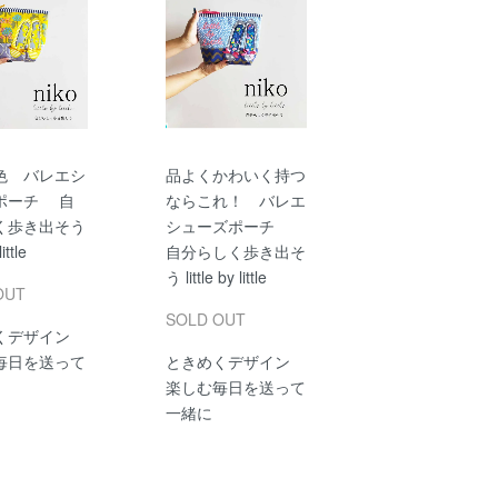
色 バレエシ
品よくかわいく持つ
ポーチ 自
ならこれ！ バレエ
く歩き出そう
シューズポーチ
little
自分らしく歩き出そ
う little by little
OUT
SOLD OUT
くデザイン
毎日を送って
ときめくデザイン
楽しむ毎日を送って
一緒に