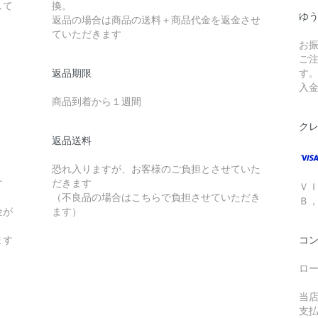
して
換。
ゆ
返品の場合は商品の送料＋商品代金を返金させ
ていただきます
お
ご
返品期限
す
入
商品到着から１週間
ク
返品送料
恐れ入りますが、お客様のご負担とさせていた
す
だきます
Ｖ
（不良品の場合はこちらで負担させていただき
Ｂ
金が
ます）
ます
コ
ロ
当
支