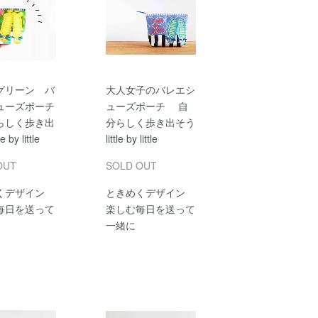
グリーン バ
大人女子のバレエシ
ューズポーチ
ューズポーチ 自
しく歩き出
分らしく歩き出そう
e by little
little by little
OUT
SOLD OUT
くデザイン
ときめくデザイン
毎日を送って
楽しむ毎日を送って
一緒に