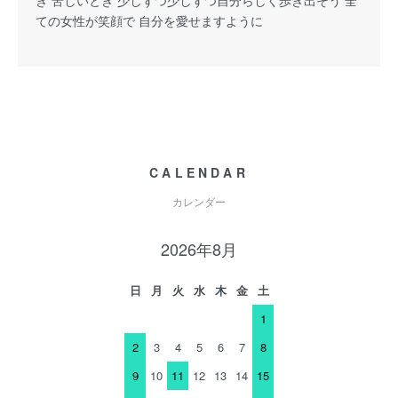
き 苦しいとき 少しずつ少しずつ自分らしく歩き出そう 全
ての女性が笑顔で 自分を愛せますように
CALENDAR
カレンダー
2026年8月
日
月
火
水
木
金
土
1
2
3
4
5
6
7
8
9
10
11
12
13
14
15