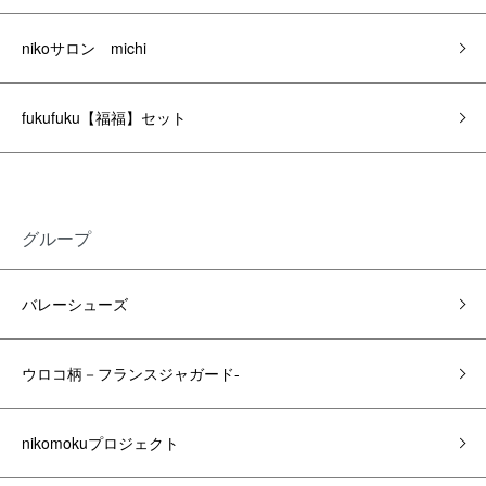
nikoサロン michi
fukufuku【福福】セット
グループ
バレーシューズ
ウロコ柄－フランスジャガード-
nikomokuプロジェクト