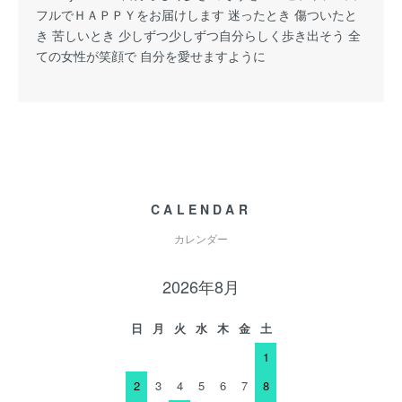
フルでＨＡＰＰＹをお届けします 迷ったとき 傷ついたと
き 苦しいとき 少しずつ少しずつ自分らしく歩き出そう 全
ての女性が笑顔で 自分を愛せますように
CALENDAR
カレンダー
2026年8月
日
月
火
水
木
金
土
1
2
3
4
5
6
7
8