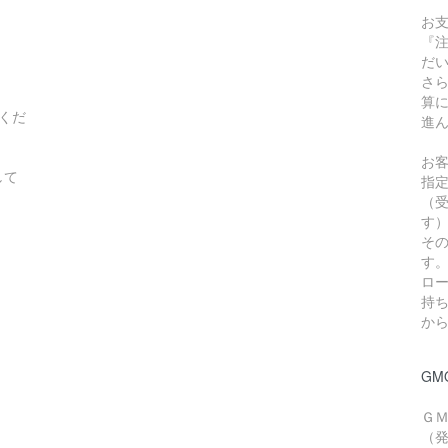
お
『
だ
さ
算
くだ
進
お
して
指
（
す
そ
す
ロー
持
か
GM
Ｇ
（