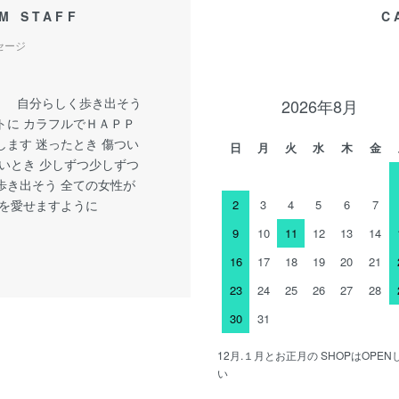
M STAFF
C
セージ
y little 自分らしく歩き出そう
2026年8月
トに カラフルでＨＡＰＰ
します 迷ったとき 傷つい
日
月
火
水
木
金
しいとき 少しずつ少しずつ
歩き出そう 全ての女性が
分を愛せますように
2
3
4
5
6
7
9
10
11
12
13
14
16
17
18
19
20
21
23
24
25
26
27
28
30
31
12月.１月とお正月の SHOPはOP
い