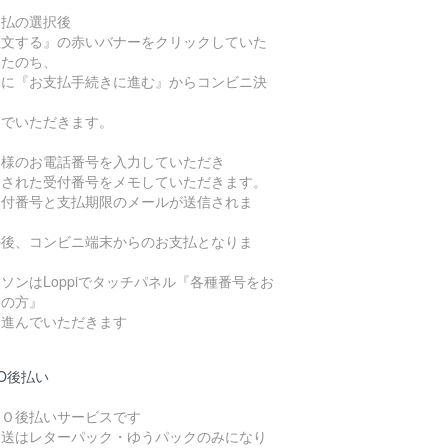
支払の選択後
注文する』の赤いバナーをクリックしていた
いたのち、
らに『お支払手続きに進む』からコンビニ決
に
んでいただきます。
客様のお電話番号を入力していただき
定された受付番号をメモしていただきます。
受付番号と支払期限のメールが送信されま
）
の後、コンビニ端末からのお支払となりま
。
ソンはLoppiでタッチパネル『各種番号をお
ちの方』
ら進んでいただきます
O後払い
ＭＯ後払いサービスです
発送はレターパック・ゆうパックのみになり