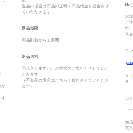
ゆ
返品の場合は商品の送料＋商品代金を返金させ
ていただきます
お
ご
返品期限
す
入
商品到着から１週間
ク
返品送料
恐れ入りますが、お客様のご負担とさせていた
す
だきます
Ｖ
（不良品の場合はこちらで負担させていただき
Ｂ
金が
ます）
ます
コ
ロ
当
支