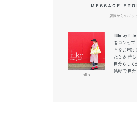
MESSAGE FRO
店長からのメッ
little b
をコンセプ
Ｙをお届け
たとき 苦
自分らしく
笑顔で 自
niko