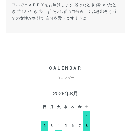
フルでＨＡＰＰＹをお届けします 迷ったとき 傷ついたと
き 苦しいとき 少しずつ少しずつ自分らしく歩き出そう 全
ての女性が笑顔で 自分を愛せますように
CALENDAR
カレンダー
2026年8月
日
月
火
水
木
金
土
1
2
3
4
5
6
7
8