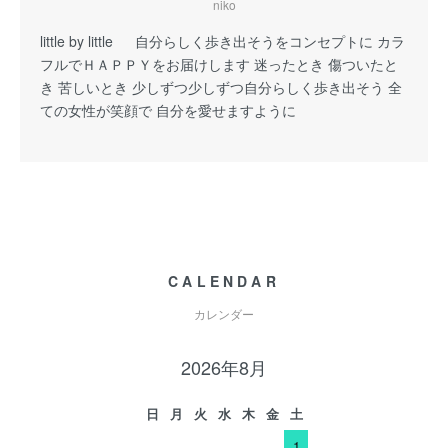
niko
little by little 自分らしく歩き出そうをコンセプトに カラ
フルでＨＡＰＰＹをお届けします 迷ったとき 傷ついたと
き 苦しいとき 少しずつ少しずつ自分らしく歩き出そう 全
ての女性が笑顔で 自分を愛せますように
CALENDAR
カレンダー
2026年8月
日
月
火
水
木
金
土
1