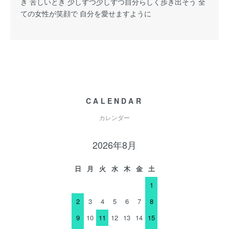
き 苦しいとき 少しずつ少しずつ自分らしく歩き出そう 全
ての女性が笑顔で 自分を愛せますように
CALENDAR
カレンダー
2026年8月
日
月
火
水
木
金
土
1
2
3
4
5
6
7
8
9
10
11
12
13
14
15