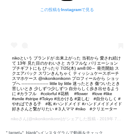
この投稿をInstagramで見る
nikoという ブランドが 出来上がった 当初から 愛され続け
て 13年 見た目のかわいさと カラフルな バリエーション
プチギフトにも ぴったり 7/25(木) am8:00～ 発売開始 ス
クエアバック スワンきんちゃく ティッシュケースポーチ
スマホケース @nikonikonikonn プロフィールから ショッ
プへ ------------------ little by little 迷ったとき 傷ついたとき
苦しいとき 少しずつ少しずつ 自分らしく歩き出せるよう
に #カラフル #colorful #花柄 #flower #love #like
#smile #stripe #Tokyo #出かける #楽しむ #自分らしく #
やればできる子 #私 #ハンドメイド #ハンドメイドメイド
好きさんと繋がりたい #３人ママ #niko #クリエーター
niko
さん(@nikonikonikonn)がシェアした投稿 -
2019年 7月月24日午前3時44分PDT
" target="_blank">インスタグラムで動画をチェック