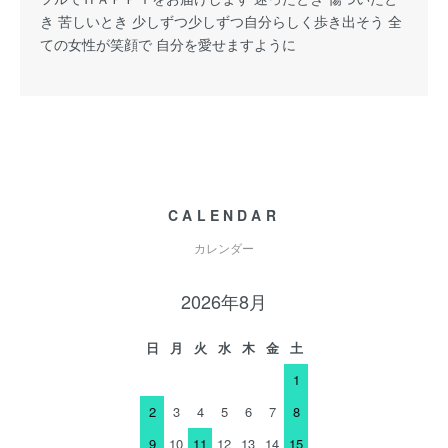
き 苦しいとき 少しずつ少しずつ自分らしく歩き出そう 全
ての女性が笑顔で 自分を愛せますように
CALENDAR
カレンダー
2026年8月
日
月
火
水
木
金
土
1
2
3
4
5
6
7
8
9
10
11
12
13
14
15