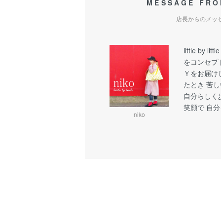
MESSAGE FRO
店長からのメッ
little b
をコンセプ
Ｙをお届け
たとき 苦
自分らしく
笑顔で 自
niko