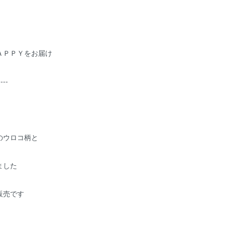
ＡＰＰＹをお届け
----
のウロコ柄と
ました
販売です