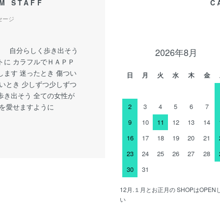
M STAFF
C
セージ
y little 自分らしく歩き出そう
2026年8月
トに カラフルでＨＡＰＰ
します 迷ったとき 傷つい
日
月
火
水
木
金
しいとき 少しずつ少しずつ
歩き出そう 全ての女性が
分を愛せますように
2
3
4
5
6
7
9
10
11
12
13
14
16
17
18
19
20
21
23
24
25
26
27
28
30
31
12月.１月とお正月の SHOPはOP
い