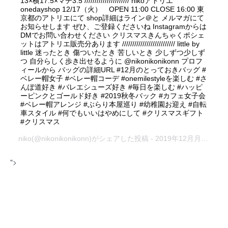
13×横17.5×マチ3.5 ////////////////////// nikoアトリエ
onedayshop 12/17（火） OPEN 11:00 CLOSE 16:00 東
京都のアトリエにて shop詳細はライン＠と メルマガにて
お知らせします ぜひ、ご登録くださいね Instagramからは
DMでお問い合わせください クリスマスきんちゃくポシェ
ットはアトリエ販売分あります ////////////////////////// little by
little 迷ったとき 傷ついたとき 苦しいとき 少しずつ少しず
つ 自分らしく歩き出せるように @nikonikonikonn プロフ
ィールから バッグの詳細URL #12月のとっておきバッグ #
ベレー帽女子 #ベレー帽コーデ #onemilestyleを楽しむ #さ
んぽ道好き #バレエシューズ好き #毎日を楽しむ #ハッピ
ーピンクとゴールド好き #2019秋冬バック #カフェ女子会
#ベレー帽アレンジ #ぶらり本屋巡り #幼稚園お迎え #自転
車スタイル #何でもいいはやめにして #クリスマスギフト
#クリスマス
niko
(@nikonikonikonn)がシェアした投稿 -
2019年12月月13日午前12時03分PST
">