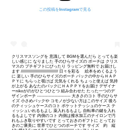
この投稿をInstagramで見る
クリスマスソングを 意識して BGMを選んだら とっても楽
しい感じに なりました 手のひらサイズの ポーチは クリス
マスの プチギフトにぴったり ラッピング無料で お届けし
ます //////////////////////////////// 日々を彩る 絵本をめくるよう
に 楽しい 手のひらサイズのポーチ バックの中からＨＡＰ
ＰＹに ちらっと覗けば 元気をくれる ちょっと使えば 気持
が上がる あなたのバックにＨＡＰＰＹをお届け デザイナ
ーnikoがのがひとつひとつ 組み合わせた たった一つのデ
ザインポーチ ----------------------- 大きさのコト 手のひらサ
イズ 小さめバックや コモノが少ない方はこのサイズ 後ろ
のティッシュケースのコト ポケットテッシュのケース テ
ィッシュいれるもよし 薬入れるもよし 自転車の鍵を入れ
るもよしです 内側のコト 内側は撥水加工のナイロンで汚
れもふき取りやすいです とっておきのギフトに とってお
きのご褒美に 世界でひとつのポーチです サイズ 約 縦