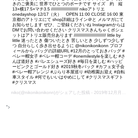
きのご褒美に 世界でひとつのポーチです サイズ 約 縦
13×横17.5×マチ3.5 ////////////////////// nikoアトリエ
onedayshop 12/17（火） OPEN 11:00 CLOSE 16:00 東
京都のアトリエにて shop詳細はライン＠と メルマガにて
お知らせします ぜひ、ご登録くださいね Instagramからは
DMでお問い合わせください クリスマスきんちゃくポシェ
ットはアトリエ販売分あります ////////////////////////// little by
little 迷ったとき 傷ついたとき 苦しいとき 少しずつ少しず
つ 自分らしく歩き出せるように @nikonikonikonn プロフ
ィールから バッグの詳細URL #12月のとっておきバッグ #
ベレー帽女子 #ベレー帽コーデ #onemilestyleを楽しむ #さ
んぽ道好き #バレエシューズ好き #毎日を楽しむ #ハッピ
ーピンクとゴールド好き #2019秋冬バック #カフェ女子会
#ベレー帽アレンジ #ぶらり本屋巡り #幼稚園お迎え #自転
車スタイル #何でもいいはやめにして #クリスマスギフト
#クリスマス
niko
(@nikonikonikonn)がシェアした投稿 -
2019年12月月13日午前12時03分PST
">