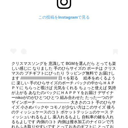
この投稿をInstagramで見る
クリスマスソングを 意識して BGMを選んだら とっても楽
しい感じに なりました 手のひらサイズの ポーチは クリス
マスの プチギフトにぴったり ラッピング無料で お届けし
ます //////////////////////////////// 日々を彩る 絵本をめくるよう
に 楽しい 手のひらサイズのポーチ バックの中からＨＡＰ
ＰＹに ちらっと覗けば 元気をくれる ちょっと使えば 気持
が上がる あなたのバックにＨＡＰＰＹをお届け デザイナ
ーnikoがのがひとつひとつ 組み合わせた たった一つのデ
ザインポーチ ----------------------- 大きさのコト 手のひらサ
イズ 小さめバックや コモノが少ない方はこのサイズ 後ろ
のティッシュケースのコト ポケットテッシュのケース テ
ィッシュいれるもよし 薬入れるもよし 自転車の鍵を入れ
るもよしです 内側のコト 内側は撥水加工のナイロンで汚
れもふき取りやすいです とっておきのギフトに とってお