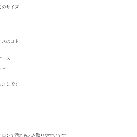
このサイズ
ースのコト
ケース
よし
もよしです
イロンで汚れもふき取りやすいです