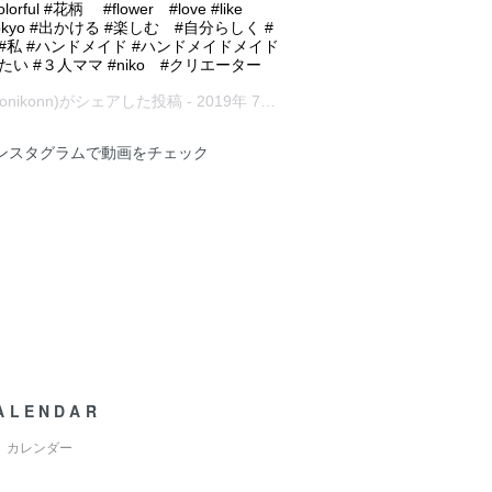
rful #花柄 #flower #love #like
pe #Tokyo #出かける #楽しむ #自分らしく #
#私 #ハンドメイド #ハンドメイドメイド
い #３人ママ #niko #クリエーター
ikonikonn)がシェアした投稿 -
2019年 7月月24日午前3時44分PDT
ank">インスタグラムで動画をチェック
ALENDAR
カレンダー