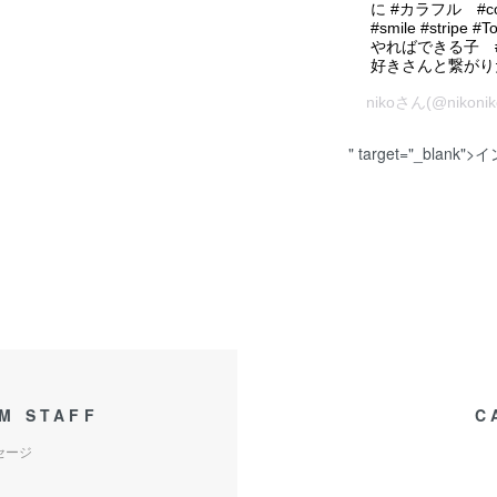
に #カラフル #colo
#smile #stri
やればできる子 
好きさんと繋がりた
niko
さん(@nikon
" target="_bl
M STAFF
C
セージ