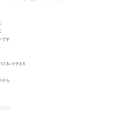
に
に
チです
7.5×マチ3.5
ラから