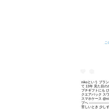
こ
nikoという ブ
て 13年 見た目
プチギフトにも ぴった
クエアバック ス
スマホケース @nik
プへ -------------
苦しいとき 少し