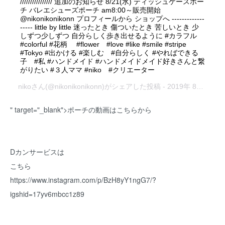
//////////////// 追加のお知らせ 8/21(水) ティッシュケースポー
チ バレエシューズポーチ am8:00～販売開始
@nikonikonikonn プロフィールから ショップへ -------------
----- little by little 迷ったとき 傷ついたとき 苦しいとき 少
しずつ少しずつ 自分らしく歩き出せるように #カラフル
#colorful #花柄 #flower #love #like #smile #stripe
#Tokyo #出かける #楽しむ #自分らしく #やればできる
子 #私 #ハンドメイド #ハンドメイドメイド好きさんと繋
がりたい #３人ママ #niko #クリエーター
niko
さん(@nikonikonikonn)がシェアした投稿 -
2019年 8月月18日午後6時51分PDT
" target="_blank">ポーチの動画はこちらから
Dカンサービスは
こちら
https://www.instagram.com/p/BzH8yY1ngG7/?
igshid=17yv6mbcc1z89