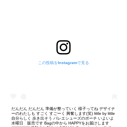
この投稿をInstagramで見る
だんだん だんだん 準備が整っていく 様子ってね デザイナ
ーのわたしも すごく すごーく 興奮します(笑) little by little
自分らしく 歩き出そう バレエシューズのポーチ いよいよ
水曜日 販売です Bagの中から HAPPYをお届けします