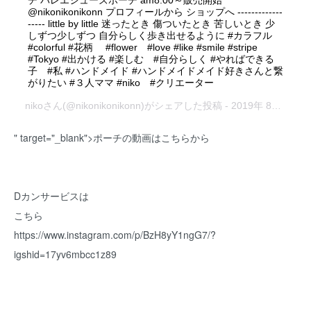
チ バレエシューズポーチ am8:00～販売開始
@nikonikonikonn プロフィールから ショップへ -------------
----- little by little 迷ったとき 傷ついたとき 苦しいとき 少
しずつ少しずつ 自分らしく歩き出せるように #カラフル
#colorful #花柄 #flower #love #like #smile #stripe
#Tokyo #出かける #楽しむ #自分らしく #やればできる
子 #私 #ハンドメイド #ハンドメイドメイド好きさんと繋
がりたい #３人ママ #niko #クリエーター
niko
さん(@nikonikonikonn)がシェアした投稿 -
2019年 8月月18日午後6時51分PDT
" target="_blank">ポーチの動画はこちらから
Dカンサービスは
こちら
https://www.instagram.com/p/BzH8yY1ngG7/?
igshid=17yv6mbcc1z89