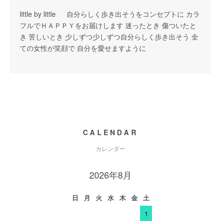
little by little 自分らしく歩き出そうをコンセプトに カラ
フルでＨＡＰＰＹをお届けします 迷ったとき 傷ついたと
き 苦しいとき 少しずつ少しずつ自分らしく歩き出そう 全
ての女性が笑顔で 自分を愛せますように
CALENDAR
カレンダー
2026年8月
日
月
火
水
木
金
土
1