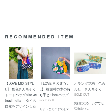
RECOMMENDED ITEM
【LOVE MIX STYL
【LOVE MIX STYL
オランダ花柄 色合
E】 夏色きんちゃく
E】 檜原村の木の持
わせ きんちゃく
トートバッグniko×ci
ち手とkibouバッグ
SOLD OUT
truslimetta タイの
SOLD OUT
笑顔になる シアワセ
自然をデザインした
な色合わせ
ちょっとそこまでをデ