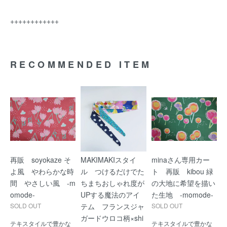
++++++++++++
RECOMMENDED ITEM
再販 soyokaze そ
MAKIMAKIスタイ
minaさん専用カー
よ風 やわらかな時
ル つけるだけでた
ト 再販 kibou 緑
間 やさしい風 -m
ちまちおしゃれ度が
の大地に希望を描い
omode-
UPする魔法のアイ
た生地 -momode-
SOLD OUT
テム フランスジャ
SOLD OUT
ガードウロコ柄×shi
テキスタイルで豊かな
テキスタイルで豊かな