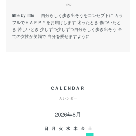
niko
little by little 自分らしく歩き出そうをコンセプトに カラ
フルでＨＡＰＰＹをお届けします 迷ったとき 傷ついたと
き 苦しいとき 少しずつ少しずつ自分らしく歩き出そう 全
ての女性が笑顔で 自分を愛せますように
CALENDAR
カレンダー
2026年8月
日
月
火
水
木
金
土