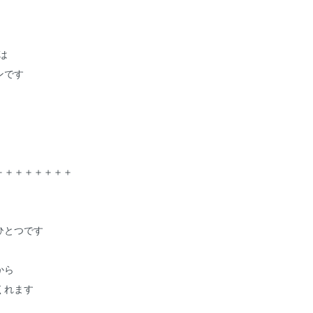
は
ンです
＋＋＋＋＋＋＋＋
ひとつです
から
くれます