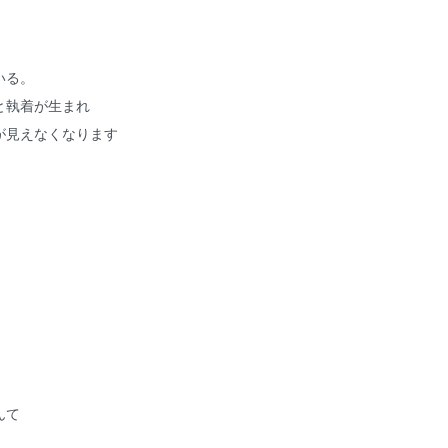
いる。
と執着が生まれ
が見えなくなります
んて