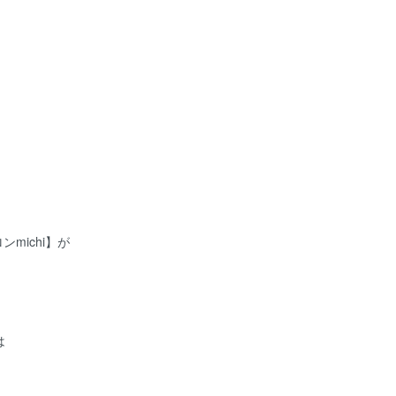
ンmichi】が
は