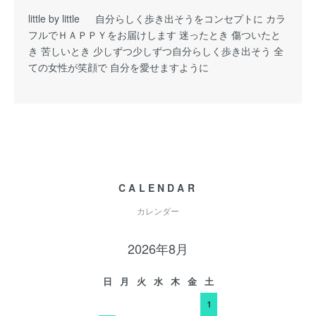
little by little 自分らしく歩き出そうをコンセプトに カラ
フルでＨＡＰＰＹをお届けします 迷ったとき 傷ついたと
き 苦しいとき 少しずつ少しずつ自分らしく歩き出そう 全
ての女性が笑顔で 自分を愛せますように
CALENDAR
カレンダー
2026年8月
日
月
火
水
木
金
土
1