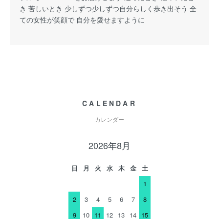
き 苦しいとき 少しずつ少しずつ自分らしく歩き出そう 全
ての女性が笑顔で 自分を愛せますように
CALENDAR
カレンダー
2026年8月
日
月
火
水
木
金
土
1
2
3
4
5
6
7
8
9
10
11
12
13
14
15