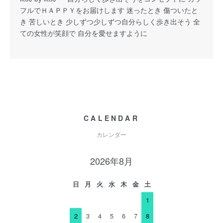
フルでＨＡＰＰＹをお届けします 迷ったとき 傷ついたと
き 苦しいとき 少しずつ少しずつ自分らしく歩き出そう 全
ての女性が笑顔で 自分を愛せますように
CALENDAR
カレンダー
2026年8月
日
月
火
水
木
金
土
1
2
3
4
5
6
7
8