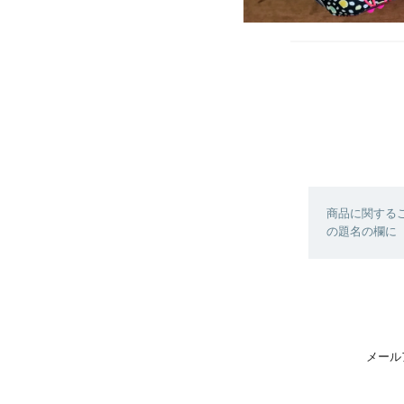
商品に関する
の題名の欄に【
メール