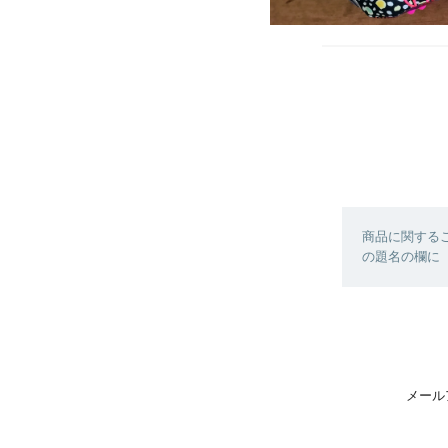
商品に関する
の題名の欄に【
メール