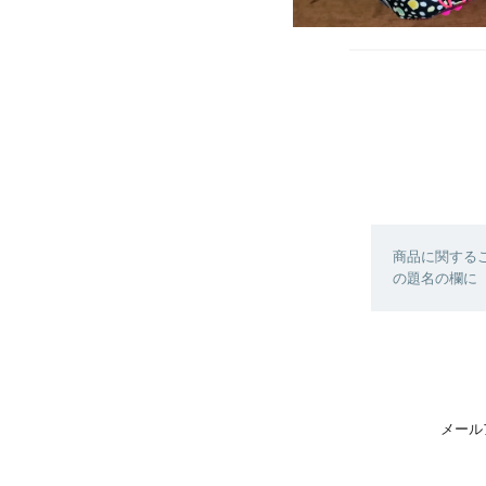
商品に関する
の題名の欄に【
メール