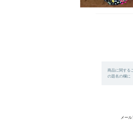
商品に関する
の題名の欄に【
メール