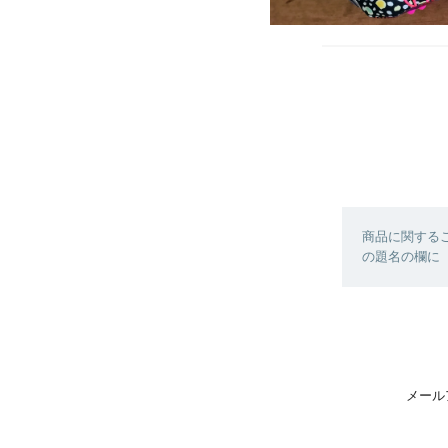
商品に関する
の題名の欄に【
メール