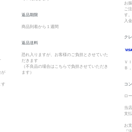
お
ご
返品期限
す
入
商品到着から１週間
ク
返品送料
恐れ入りますが、お客様のご負担とさせていた
す
だきます
Ｖ
（不良品の場合はこちらで負担させていただき
Ｂ
金が
ます）
ます
コ
ロ
当
支
お
『