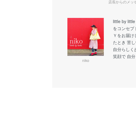
店長からのメッ
little b
をコンセプ
Ｙをお届け
たとき 苦
自分らしく
笑顔で 自
niko