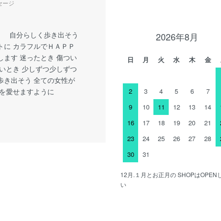
セージ
y little 自分らしく歩き出そう
2026年8月
トに カラフルでＨＡＰＰ
します 迷ったとき 傷つい
日
月
火
水
木
金
しいとき 少しずつ少しずつ
歩き出そう 全ての女性が
分を愛せますように
2
3
4
5
6
7
9
10
11
12
13
14
16
17
18
19
20
21
23
24
25
26
27
28
30
31
12月.１月とお正月の SHOPはOP
い