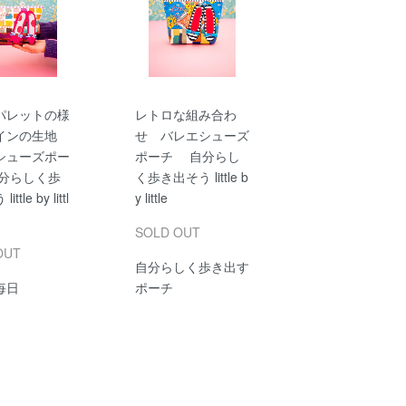
パレットの様
レトロな組み合わ
インの生地
せ バレエシューズ
シューズポー
ポーチ 自分らし
分らしく歩
く歩き出そう little b
ttle by littl
y little
SOLD OUT
OUT
自分らしく歩き出す
毎日
ポーチ