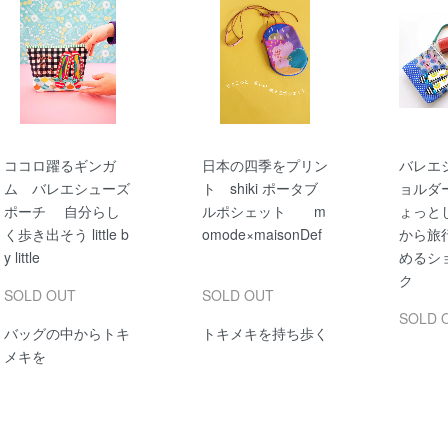
ココロ躍るギンガ
日本の四季をプリン
バレエ
ム バレエシューズ
ト shiki ポータブ
ョルダ
ポーチ 自分らし
ルポシェット m
ょっと
く歩き出そう little b
omode×maisonDef
から旅
y little
めるシ
ク
SOLD OUT
SOLD OUT
SOLD 
バッグの中からトキ
トキメキを持ち歩く
メキを