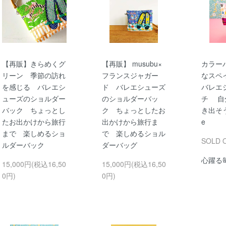
【再販】きらめくグ
【再販】 musubu×
カラー
リーン 季節の訪れ
フランスジャガー
なスペ
を感じる バレエシ
ド バレエシューズ
バレエ
ューズのショルダー
のショルダーバッ
チ 自
バック ちょっとし
ク ちょっとしたお
き出そう li
たお出かけから旅行
出かけから旅行ま
e
まで 楽しめるショ
で 楽しめるショル
SOLD 
ルダーバック
ダーバッグ
心躍る
15,000円(税込16,50
15,000円(税込16,50
0円)
0円)