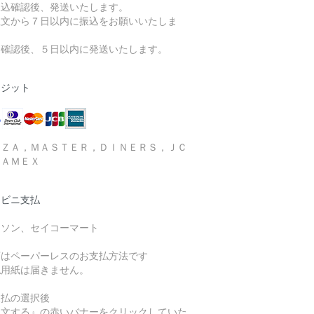
振込確認後、発送いたします。
注文から７日以内に振込をお願いいたしま
。
金確認後、５日以内に発送いたします。
レジット
ＩＺＡ，ＭＡＳＴＥＲ，ＤＩＮＥＲＳ，ＪＣ
，ＡＭＥＸ
ンビニ支払
ーソン、セイコーマート
店はペーパーレスのお支払方法です
払用紙は届きません。
支払の選択後
注文する』の赤いバナーをクリックしていた