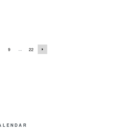
...
9
22
ALENDAR