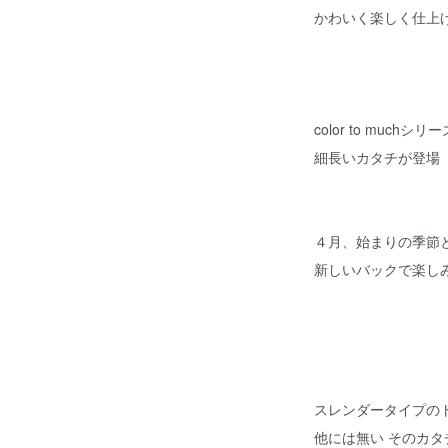
かわいく楽しく仕上
color to muchシ
細長いカタチが登場
４月、始まりの季節
新しいバックで楽し
スレンダータイプの
他には無い そのカタ