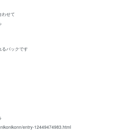
合わせて
も
れるバックです
ラ
konikonikonn/entry-12449474983.html