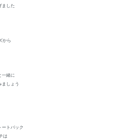
げました
リーズから
と一緒に
みましょう
トートバック
チは