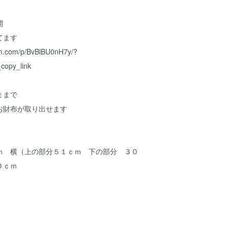
開
てます
am.com/p/BvBlBU0nH7y/?
copy_link
ままで
お財布が取り出せます
ｍ 横（上の部分５１ｃｍ 下の部分 ３０
０ｃｍ