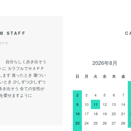
M STAFF
C
セージ
y little 自分らしく歩き出そう
2026年8月
トに カラフルでＨＡＰＰ
します 迷ったとき 傷つい
日
月
火
水
木
金
しいとき 少しずつ少しずつ
歩き出そう 全ての女性が
分を愛せますように
2
3
4
5
6
7
9
10
11
12
13
14
16
17
18
19
20
21
23
24
25
26
27
28