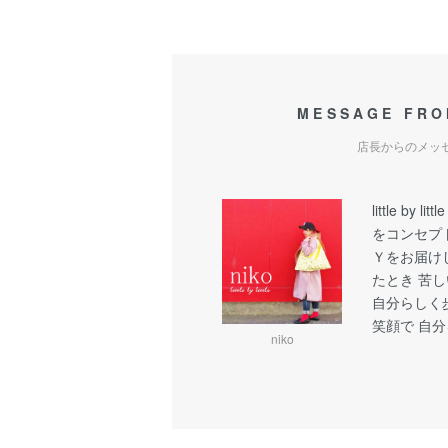
MESSAGE FRO
店長からのメッ
little b
をコンセプ
Ｙをお届け
たとき 苦
自分らしく
笑顔で 自
niko