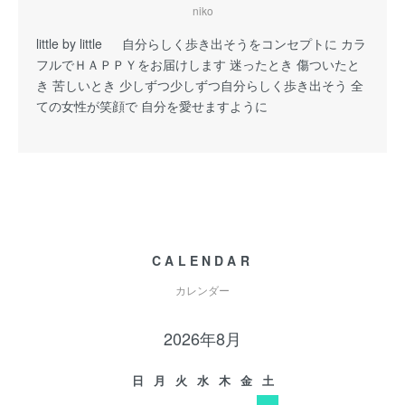
niko
little by little 自分らしく歩き出そうをコンセプトに カラ
フルでＨＡＰＰＹをお届けします 迷ったとき 傷ついたと
き 苦しいとき 少しずつ少しずつ自分らしく歩き出そう 全
ての女性が笑顔で 自分を愛せますように
CALENDAR
カレンダー
2026年8月
日
月
火
水
木
金
土