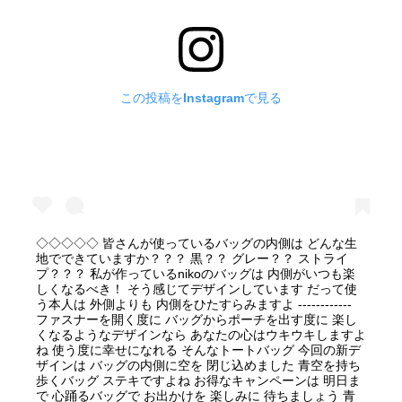
この投稿をInstagramで見る
◇◇◇◇◇ 皆さんが使っているバッグの内側は どんな生
地でできていますか？？？ 黒？？ グレー？？ ストライ
プ？？？ 私が作っているnikoのバッグは 内側がいつも楽
しくなるべき！ そう感じてデザインしています だって使
う本人は 外側よりも 内側をひたすらみますよ ------------
ファスナーを開く度に バッグからポーチを出す度に 楽し
くなるようなデザインなら あなたの心はウキウキしますよ
ね 使う度に幸せになれる そんなトートバッグ 今回の新デ
ザインは バッグの内側に空を 閉じ込めました 青空を持ち
歩くバッグ ステキですよね お得なキャンペーンは 明日ま
で 心踊るバッグで お出かけを 楽しみに 待ちましょう 青