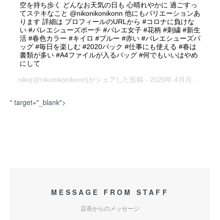
空を持ち歩く どんなお天気の日も 心晴れやかに 過ごすっ
てステキなこと @nikonikonikonn 他にもバリエーションあ
ります 詳細は プロフィールのURLから #コロナに負けな
い #バレエシューズポーチ #バレエ女子 #花柄 #刺繍 #新生
活 #春色カラー #キイロ #ブルー #赤い #バレエシューズバ
ッグ #毎日を楽しむ #2020バック #仕事にも使える #春は
書類が多い #A4ファイルが入るバッグ #何でもいいはやめ
にして
niko
(@nikonikonikonn)がシェアした投稿 -
2020年 4月月16日午前2時50分PDT
" target="_blank">
MESSAGE FROM STAFF
店長からのメッセージ