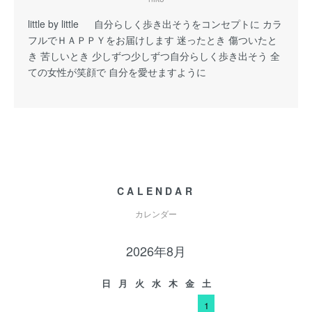
little by little 自分らしく歩き出そうをコンセプトに カラ
フルでＨＡＰＰＹをお届けします 迷ったとき 傷ついたと
き 苦しいとき 少しずつ少しずつ自分らしく歩き出そう 全
ての女性が笑顔で 自分を愛せますように
CALENDAR
カレンダー
2026年8月
日
月
火
水
木
金
土
1