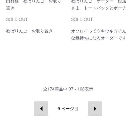
田村様 欲ばりんご お取り
欲ばりんご オーダー 松居
置き
さま トートバックとポーチ
SOLD OUT
SOLD OUT
欲ばりんご お取り置き
オソロイってウキウキ☆そん
な気持ちになるオーダーです
全
174
商品中
97 - 108
表示
9
ページ目