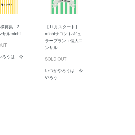
名様募集 3
【11月スタート】
サルmichi
michiサロン レギュ
ラープラン＋個人コ
OUT
ンサル
やろうは 今
SOLD OUT
いつかやろうは 今
やろう