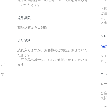
ていただきます
お
ご
返品期限
す
入
商品到着から１週間
ク
返品送料
恐れ入りますが、お客様のご負担とさせていた
す
だきます
Ｖ
（不良品の場合はこちらで負担させていただき
Ｂ
金が
ます）
ます
コ
ロ
当
支