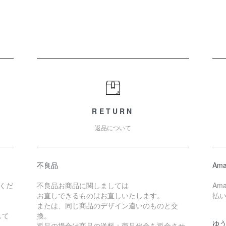
RETURN
返品について
不良品
Ama
くだ
不良品お商品に関しましては
Am
お直しできるものはお直しいたします。
払
または、同じ商品のデザイン違いのものと交
して
換。
ゆ
返品の場合は商品の送料＋商品代金を返金させ