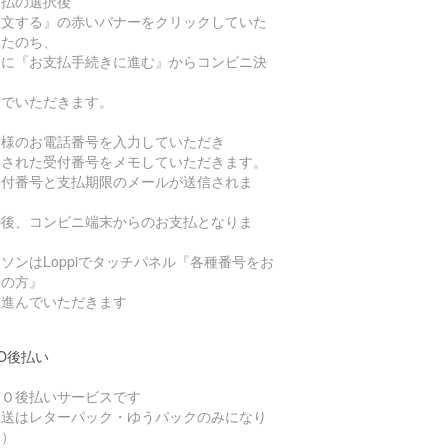
支払の選択後
注文する』の赤いバナーをクリックしていた
いたのち、
らに『お支払手続きに進む』からコンビニ決
に
んでいただきます。
客様のお電話番号を入力していただき
定された受付番号をメモしていただきます。
受付番号と支払期限のメールが送信されま
）
の後、コンビニ端末からのお支払となりま
。
ソンはLoppiでタッチパネル『各種番号をお
ちの方』
ら進んでいただきます
O後払い
ＭＯ後払いサービスです
発送はレターパック・ゆうパックのみになり
す）