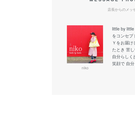
店長からのメッ
little b
をコンセプ
Ｙをお届け
たとき 苦
自分らしく
笑顔で 自
niko