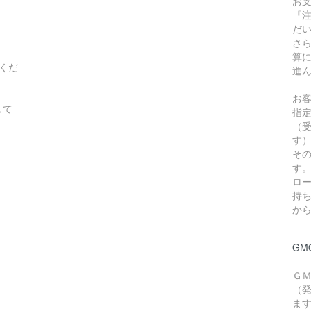
お
『
だ
さ
算
くだ
進
お
して
指
（
す
そ
す
ロー
持
か
GM
Ｇ
（
ま