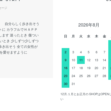
セージ
y little 自分らしく歩き出そう
2026年8月
トに カラフルでＨＡＰＰ
します 迷ったとき 傷つい
日
月
火
水
木
金
しいとき 少しずつ少しずつ
歩き出そう 全ての女性が
分を愛せますように
2
3
4
5
6
7
9
10
11
12
13
14
16
17
18
19
20
21
23
24
25
26
27
28
30
31
12月.１月とお正月の SHOPはOP
い