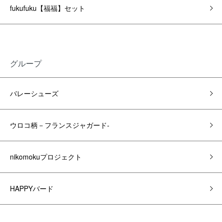
fukufuku【福福】セット
グループ
バレーシューズ
ウロコ柄－フランスジャガード-
nikomokuプロジェクト
HAPPYバード